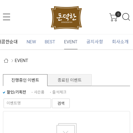
0
매콤한순대
NEW
BEST
EVENT
공지사항
회사소개
EVENT
진행중인 이벤트
종료된 이벤트
할인/기획전
사은품
출석체크
검색