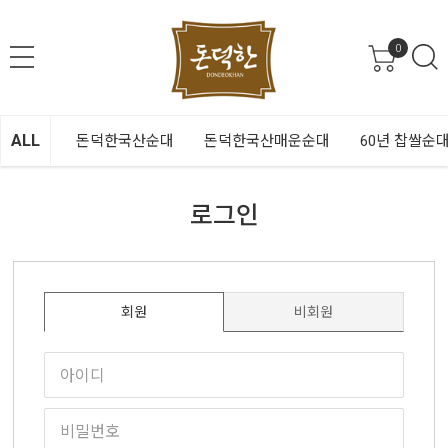
0
ALL
돈덕한국산순대
돈덕한국산매운순대
60년 찹쌀순
로그인
회원
비회원